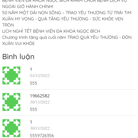
BỆNH VIỆN ĐA KHOA NGỌC BÍCH KHÁM CHỮA BỆNH DỊCH VỤ
NGOÀI GIỜ HÀNH CHÍNH!
50 NĂM MỘT DẢI NON SÔNG – TRAO YÊU THƯƠNG TỪ TRÁI TIM
XUÂN HY VỌNG - QUÀ TẶNG YÊU THƯƠNG - SỨC KHỎE VẸN
TRÒN
LỊCH NGHỈ TẾT BỆNH VIỆN ĐA KHOA NGỌC BÍCH
Chương trình tặng quà cuối năm TRAO QUÀ YÊU THƯƠNG - ĐÓN
XUÂN VUI KHỎE
Bình luận
1
01/12/2022
.
555
19662582
30/11/2022
.
555
1
30/11/2022
.
5559726356