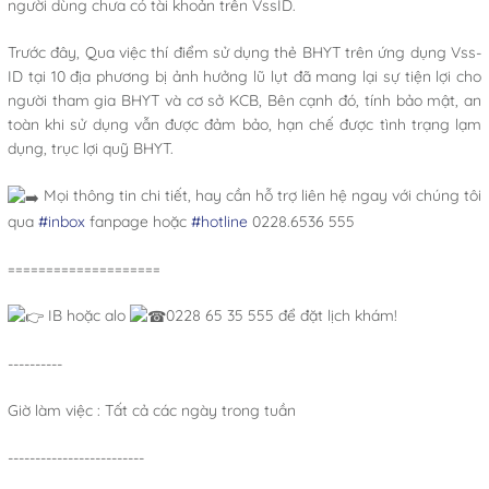
người dùng chưa có tài khoản trên VssID.
Trước đây, Qua việc thí điểm sử dụng thẻ BHYT trên ứng dụng Vss-
ID tại 10 địa phương bị ảnh hưởng lũ lụt đã mang lại sự tiện lợi cho
người tham gia BHYT và cơ sở KCB, Bên cạnh đó, tính bảo mật, an
toàn khi sử dụng vẫn được đảm bảo, hạn chế được tình trạng lạm
dụng, trục lợi quỹ BHYT.
Mọi thông tin chi tiết, hay cần hỗ trợ liên hệ ngay với chúng tôi
qua
#inbox
fanpage hoặc
#hotline
0228.6536 555
====================
IB hoặc alo
0228 65 35 555 để đặt lịch khám!
----------
Giờ làm việc : Tất cả các ngày trong tuần
-------------------------