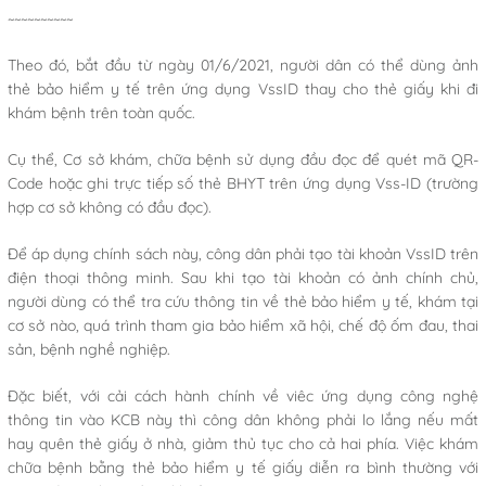
~~~~~~~~~~
Theo đó, bắt đầu từ ngày 01/6/2021, người dân có thể dùng ảnh
thẻ bảo hiểm y tế trên ứng dụng VssID thay cho thẻ giấy khi đi
khám bệnh trên toàn quốc.
Cụ thể, Cơ sở khám, chữa bệnh sử dụng đầu đọc để quét mã QR-
Code hoặc ghi trực tiếp số thẻ BHYT trên ứng dụng Vss-ID (trường
hợp cơ sở không có đầu đọc).
Để áp dụng chính sách này, công dân phải tạo tài khoản VssID trên
điện thoại thông minh. Sau khi tạo tài khoản có ảnh chính chủ,
người dùng có thể tra cứu thông tin về thẻ bảo hiểm y tế, khám tại
cơ sở nào, quá trình tham gia bảo hiểm xã hội, chế độ ốm đau, thai
sản, bệnh nghề nghiệp.
Đặc biết, với cải cách hành chính về viêc ứng dụng công nghệ
thông tin vào KCB này thì công dân không phải lo lắng nếu mất
hay quên thẻ giấy ở nhà, giảm thủ tục cho cả hai phía. Việc khám
chữa bệnh bằng thẻ bảo hiểm y tế giấy diễn ra bình thường với