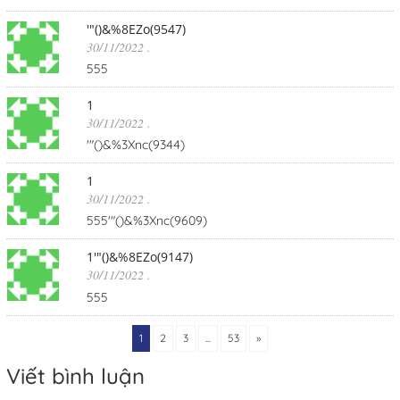
'"()&%8EZo(9547)
30/11/2022
.
555
1
30/11/2022
.
'"()&%3Xnc(9344)
1
30/11/2022
.
555'"()&%3Xnc(9609)
1'"()&%8EZo(9147)
30/11/2022
.
555
1
2
3
...
53
»
Viết bình luận