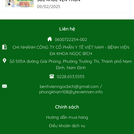
09/02/2025
Liên hệ
0600722254-002
CHI NHÁNH CÔNG TY CỔ PHẦN Y TẾ VIỆT NAM - BỆNH VIỆN
ĐA KHOA NGỌC BÍCH
Số 505A đường Giải Phóng, Phường Trường Thi, Thành phố Nam
Định, Nam Định
0228.653.5555
benhvienngocbich@gmail.com /
phongkham108@ytevietnam.info
Chính sách
Hướng dẫn mua hàng
Điều khoản dịch vụ