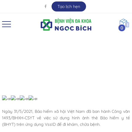
Tạo lịch hẹn
0
ỨNG DỤNG VssID THAY CHO THẺ GIẤY KHI ĐI
KHÁM BỆNH
Ngày 31/5/2021, Bảo hiểm xã hội Việt Nam đã ban hành Công văn
1493/BHXH-CSYT về việc sử dụng hình ảnh thẻ Bảo hiểm y tế
(BHYT) trên ứng dụng VssID để đi khám, chữa bệnh.