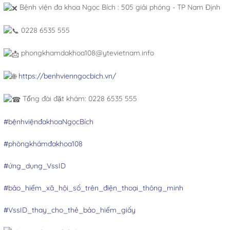
Bệnh viện đa khoa Ngọc Bích : 505 giải phóng - TP Nam Định
0228 6535 555
phongkhamdakhoa108@ytevietnam.info
https://benhvienngocbich.vn/
Tổng đài đặt khám: 0228 6535 555
#bệnhviệnđakhoaNgọcBích
#phòngkhámđakhoa108
#ứng_dụng_VssID
#bảo_hiểm_xã_hội_số_trên_điện_thoại_thông_minh
#VssID_thay_cho_thẻ_bảo_hiểm_giấy