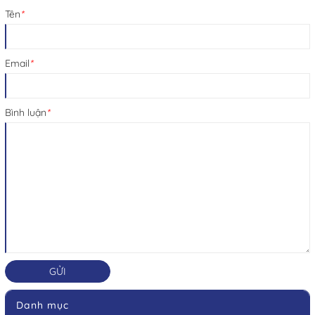
Tên
*
Email
*
Bình luận
*
GỬI
Danh mục