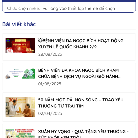
Chưa chọn menu, vui lòng vào thiết lập theme để chọn
Bài viết khác
💥BỆNH VIỆN ĐA NGỌC BÍCH HOẠT ĐỘNG
XUYÊN LỄ QUỐC KHÁNH 2/9
28/08/2025
BỆNH VIỆN ĐA KHOA NGỌC BÍCH KHÁM
CHỮA BỆNH DỊCH VỤ NGOÀI GIỜ HÀNH
CHÍNH!
01/08/2025
50 NĂM MỘT DẢI NON SÔNG – TRAO YÊU
THƯƠNG TỪ TRÁI TIM
02/04/2025
XUÂN HY VỌNG - QUÀ TẶNG YÊU THƯƠNG -
SỨC KHỎE VẸN TRÒN