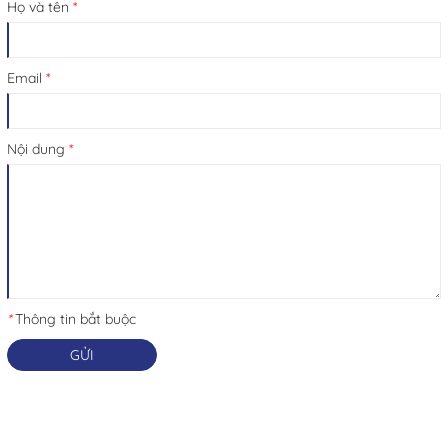
Họ và tên
*
Email
*
Nội dung
*
*
Thông tin bắt buộc
GỬI