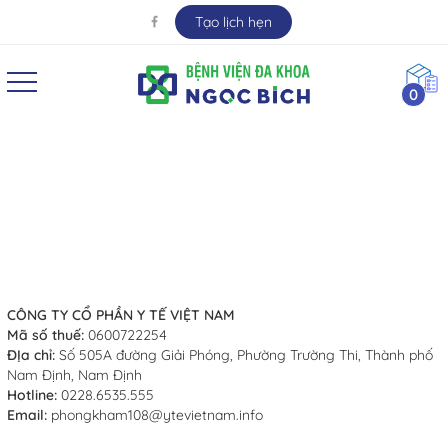
Tạo lịch hẹn
0
Liên hệ
CÔNG TY CỔ PHẦN Y TẾ VIỆT NAM
Mã số thuế:
0600722254
ĐỊa chỉ:
Số 505A đường Giải Phóng, Phường Trường Thi, Thành phố
Nam Định, Nam Định
Hotline:
0228.6535.555
Email:
phongkham108@ytevietnam.info