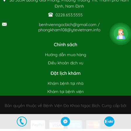
Số 505A đường Giải Phóng, Phường Trường Thi, Thành phố Nam
Định, Nam Định
0228.653.5555
benhvienngocbich@gmail.com /
phongkham108@ytevietnam.info
Chính sách
Hướng dẫn mua hàng
Điều khoản dịch vụ
Đặt lịch khám
Khám bệnh tại nhà
Khám tại bệnh viện
Bản quyền thuộc về Bệnh Viện Đa Khoa Ngọc Bích. Cung cấp bởi
Sapo.